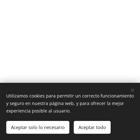
Utilizamos cookies para permitir un correcto funcionamiento
y seguro en nuestra página web, y para ofrecer la mejor
experiencia posible al usuario.
MORTIS CRUENTUS / Todos los derechos reservados
Aceptar solo lo necesario
Aceptar todo
Creado con
Webnode
Cookies